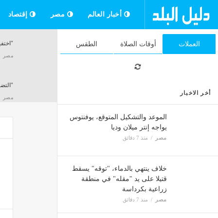
أخبار العالم
مصر
إقتصاد
"اختفي
العملات
أوقات الصلاة
الطقس
مصر
"التضامن"
أخر الاخبار
مصر
الموعد والتشكيل المتوقع، يوفنتوس
يواجه إنتر ميلان وديا
مصر
منذ 7 دقائق
كواليس أز
مصر
خلاف ينتهي بالدماء، "توقه" يسقط
قتيلا على يد "مقله" في منطقة
زراعية بكرداسة
وزيرا 
مصر
منذ 7 دقائق
إقتصاد