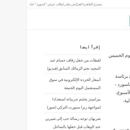
مسرح القاهرة للعرائس يعلن إيقاف عرض "باسورد" غدا
ي الأيزو الدولية لـ"صيدلة القاهرة" في الإدارة البيئية والسلامة المهنية
ساعة واحدة
تفاع كبير في البلدي، سعر الفراخ اليوم السبت 8 أغسطس 2026
إقرأ ايضا
واحدة
يوم الخميس
لقطات من حفل زفاف حسام عبد
المجيد نجم الزمالك السابق (فيديو)
برئاسة
أسعار الخردة الإلكترونية في سوق
سورد -
المستعمل اليوم الجمعة
لأسبوع،
بيراميدز يختتم تدريباته استعدادا
لية.
لمواجهة ريزا سبورت التركي (صور)
شريهان توجه رسالة حب إلى شيرين
عبد الوهاب قبل حفلها بالساحل
الخميس في