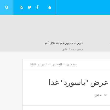
قرارات جمهورية مهمة خلال أيام
مصر
منذ 8 دقائق
منذ شهر — الخميس — 2 / يوليو / 2026
 عرض "باسورد" غدا
حذف
مجلس الدفاع الوطني في اليمن يتخذ قرارات للرد على هجمات الحوثيين
مصر
منذ ساعة واحدة