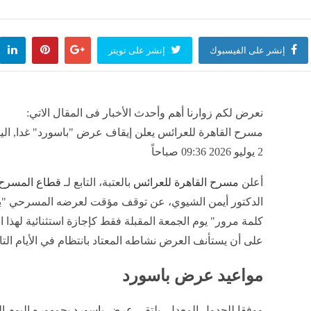
 الذهب صباح اليوم السبت، عيار 21 يصل لهذا المستوى
تجديد شهادت
منذ ساعة واحدة
مصر
منذ 
إنشر على الفيسبوك
إنشر على تويتر
انخفاض البيضاء وار
نعرض لكم زوارنا أهم وأحدث الأخبار فى المقال الاتي:
منذ ساعة واحدة
مصر
منذ ساعة 
مسرح القاهرة للعرائس يعلن إيقاف عرض "باسورد" غدا, ال
2 يوليو 2026 09:36 صباحاً
أعلن
مسرح القاهرة للعرائس
بالعتبة، التابع لـ
قطاع المسرح
الدكتور أيمن الشيوي، عن توقف مؤقت لعرضه المسرحي "با
كلمة مرور" يوم الجمعة المقبلة فقط كإجازة استثنائية لهذا ا
على أن يستأنف العرض نشاطه المعتاد بانتظام في الأيام التا
مواعيد عرض باسورد
ووفقا للجدول المعدل، يلتقي
عرض باسورد
بجمهوره اليوم 