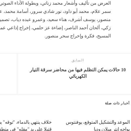
العرض من تأليف وأشعار محمد زناتي، وبطولة الأداء الصوت
سمر علام، محمد أبو داود، نور شادي سرور، أسامة محمد، 
منصور، يوسف أشرف، هناء سعيد، وعمرو عبده دياب، تصميم
زكي، ألحان أحمد الناصر، إضاءة عز حلمي، إخراج إذاعي عمر
المسيح، فكرة وإخراج سحر منصور.
السابق
10 حالات يمكن التظلم فيها من محاضر سرقة التيار
الكهربائي
أخبار
ذات صلة
الموعد والتشكيل المتوقع، يوفنتوس
خلاف ينتهي بالدماء، "توقه" 
يواجه إنتر ميلان وديا
قتيلا على يد "مقله" في منطق