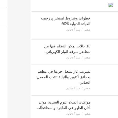
سعر جرام
مصر
خطوات وشروط استخراج رخصة
القيادة الدولية 2026
مصر
منذ 7 دقائق
61 ألف جنيه للمتر، الإسكان تطرح أراضي للتخصيص الفوري
مصر
10 حالات يمكن التظلم فيها من
محاضر سرقة التيار الكهربائي
مصر
منذ 7 دقائق
تسريب غاز يشعل حريقا في مطعم
بحدائق أكتوبر والنيابة تنتدب المعمل
الجنائي
مصر
منذ 7 دقائق
مواقيت الصلاة اليوم السبت، موعد
أذان الظهر في القاهرة والمحافظات
مصر
منذ 7 دقائق