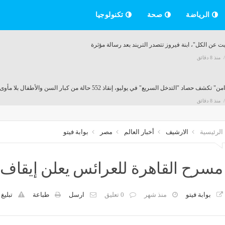
الرياضة
صحة
تكنولوجيا
ت عن الكل"، ابنة فيروز تتصدر التريند بعد رسالة مؤثرة
منذ 8 دقائق
 تكشف حصاد "التدخل السريع" في يوليو، إنقاذ 552 حالة من كبار السن والأطفال بلا مأوى
منذ 8 دقائق
الرئيسية
الارشيف
أخبار العالم
مصر
بوابة فيتو
مة خوان بيزيرا في الزمالك، عرض إماراتي بـ5 ملايين دولار وقرار حاسم من الإدارة
منذ 8 دقائق
مسرح القاهرة للعرائس يعلن إيقاف
بوابة فيتو
منذ شهر
0 تعليق
ارسل
طباعة
تبليغ
خارجية البحرين والسعودية يبحثان تعزيز التعاون وآخر المستجدات الإقليمية
منذ 10 دقائق