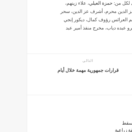
ي لكل من:
حمزة العيلي
، علاء زينهم،
عز الدين محرم، أشرف عز الدين، سحر
 العرائس رؤوف كمال، ديكور إنجي
و عبده دياب، مخرج منفذ أمير عبد
التالى
قرارات جمهورية مهمة خلال أيام
يسقط
ة زراعية