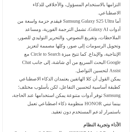
أما
Samsung Galaxy S25 Ultra
فيقدم حزمة واسعة من
أدوات
Galaxy AI
، تشمل الترجمة الفورية، ومساعد
الملاحظات، وتفريغ النصوص، والتحرير التوليدي للصور،
وتحويل الرسومات إلى صور، وكلها مصممة لتعزيز الإنتاجية،
والإبداع. كما تتيح ميزة
Circle to Search
مع
Google
البحث
السريع من أي شاشة، إلى جانب
Chat Assist
لتحسين
التواصل
.
يمكن القول أن كلا الهاتفين يعتمدان الذكاء الاصطناعي
كطبقة أساسية لتحسين التفاعل، لكن بأسلوب مختلف؛
Samsung
توفر أدوات متنوعة يمكن استخدامها عند الحاجة،
بينما تبني
HONOR
منظومة ذكاء اصطناعي تعمل باستمرار
لدعم المستخدم دون تعقيد
.
الأداء وتجربة النظام
يعمل
HONOR Magic8 Pro
بمعالج
Snapdragon ® 8 Elite
Gen 5
الأحدث، مع واجهة
MagicOS 10
المبنية على
Android