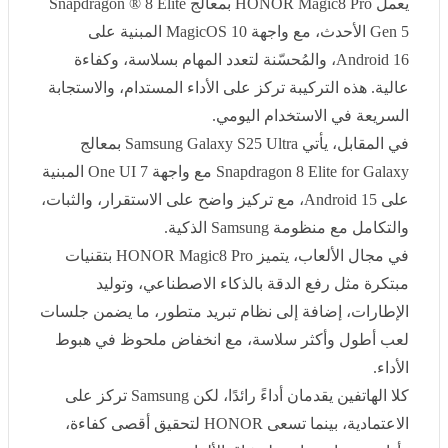
16
، والمُحسّنة لتعدد المهام بسلاسة، وكفاءة عالية. هذه
التركيبة تركز على الأداء المستدام، والاستجابة السريعة في
الاستخدام اليومي
.
في المقابل، يأتي
Samsung Galaxy S25 Ultra
بمعالج
Snapdragon 8 Elite for Galaxy
مع واجهة
One UI 7
المبنية
على
Android 15
، مع تركيز واضح على الاستقرار، والثبات،
والتكامل مع منظومة
Samsung
الذكية
.
في مجال الألعاب، يتميز
HONOR Magic8 Pro
بتقنيات
مبتكرة مثل رفع الدقة بالذكاء الاصطناعي، وتوليد الإطارات،
إضافة إلى نظام تبريد متطور، ما يضمن جلسات لعب أطول
وأكثر سلاسة، مع انخفاض ملحوظ في هبوط الأداء
.
كلا الهاتفين يقدمان أداءً رائدًا، لكن
Samsung
تركز على
الاعتمادية، بينما تسعى
HONOR
لتحقيق أقصى كفاءة، وأداء
مستدام، خاصة لعشاق الألعاب
.
القوة والمتانة
لم تعد الهواتف مجرد وسيلة اتصال، بل رفيق يومي في كل