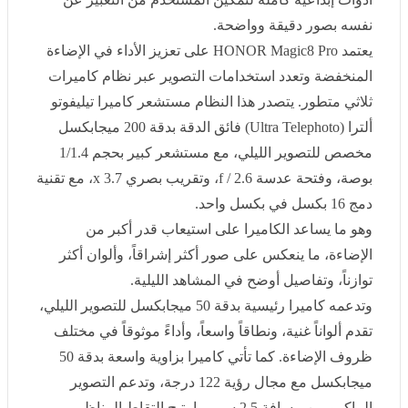
يعتمد
HONOR Magic8 Pro
على تعزيز الأداء في الإضاءة
المنخفضة وتعدد استخدامات التصوير عبر نظام كاميرات
ثلاثي متطور. يتصدر هذا النظام مستشعر كاميرا تيليفوتو ألترا
(Ultra Telephoto)
فائق الدقة بدقة 200 ميجابكسل مخصص
للتصوير الليلي، مع مستشعر كبير بحجم 1/1.4 بوصة، وفتحة
عدسة
f / 2.6
، وتقريب بصري 3.7
x
، مع تقنية دمج 16 بكسل
في بكسل واحد
.
وهو ما يساعد الكاميرا على استيعاب قدر أكبر من الإضاءة،
ما ينعكس على صور أكثر إشراقاً، وألوان أكثر توازناً،
وتفاصيل أوضح في المشاهد الليلية
.
وتدعمه كاميرا رئيسية بدقة 50 ميجابكسل للتصوير الليلي،
تقدم ألواناً غنية، ونطاقاً واسعاً، وأداءً موثوقاً في مختلف
ظروف الإضاءة. كما تأتي كاميرا بزاوية واسعة بدقة 50
ميجابكسل مع مجال رؤية 122 درجة، وتدعم التصوير الماكرو
من مسافة 2.5 سم، ما يتيح التقاط المناظر الواسعة،
والتفاصيل الدقيقة، على حد سواء
.