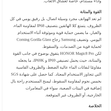
الظروف. يتمتع كلا الهاتفين بتصنيف
IP68
لمقاومة الماء،
والغبار، ما يضمن حماية قوية وموثوقة أثناء الاستخدام
اليومي. وتضيف
Samsung
زجاج
Corning Gorilla Glass
لحماية قوية من الصدمات، والسقوط
.
لكن
HONOR Magic8 Pro
يتفوق بوضوح في جانب القوة
والمتانة، حيث يحمل تصنيفي
IP69
و
IP69K
، ما يجعله مقاومًا
لنفاثات الماء عالية الضغط، والظروف القاسية التي تتجاوز
الاستخدام المعتاد. كما حصل على شهادة
SGS
بخمس نجوم
لمقاومة السقوط، ليمنح المستخدم راحة بال إضافية في
البيئات الصعبة، سواء في المغامرات الخارجية، أو الظروف
غير المتوقعة
.
الخلاصة
في عالم الهواتف الرائدة، تقدم
Samsung
تجربة مبنية على
الاستقرار، والتكامل المتقن، والكاميرات المتعددة، وحزمة
ذكاء اصطناعي متطورة
.