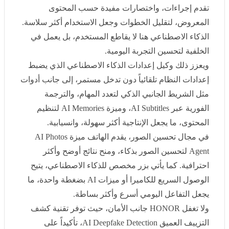
لتقليل الخطوات وجعل الاستخدام أكثر سلاسة. الذكاء
الاصطناعي هنا لا يقاطع المستخدم، بل يعمل في الخلفية
لتحسين التجربة اليومية
.
ويعزز ذلك وكيل إعدادات الذكاء الاصطناعي الذي يضبط
إعدادات النظام تلقائياً دون تدخل مستمر، إلى جانب أدوات
مثل الشريط الجانبي الذكي لتعدد المهام، والترجمة الفورية
عبر
AI Subtitles
، وميزة
AI Memories
لتنظيم المحتوى، ما
يجعل الإنتاجية أكثر سهولة، وانسيابية
.
في مجال تحسين الصور، يقدم الهاتف ميزة
AI Photos Agent
لتحسين الصور بذكاء، ومنح نتائج أوضح وأكثر احترافية. كما
يأتي بزر مخصص للذكاء الاصطناعي، يتيح الوصول السريع
للكاميرا أو ميزات
AI
بضغطة واحدة، ما يجعل التفاعل
اليومي أسرع وأكثر بساطة
.
ولا تغفل
HONOR
جانب الأمان، حيث توفر تقنية كشف
التزييف العميق
AI Deepfake Detection
، تأكيداً على التزامها
بالاستخدام المسؤول، والأخلاقي للذكاء الاصطناعي
.