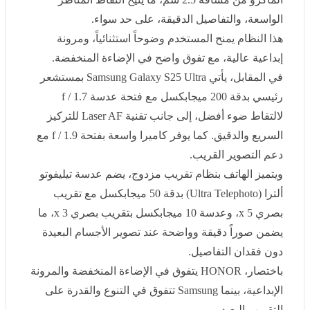
هذا النظام يمنح المستخدم وضوحاً استثنائياً، ومرونة إبداعية
عالية، مع تفوق واضح في الإضاءة المنخفضة
.
في المقابل، يأتي
Samsung Galaxy S25 Ultra
بمستشعر
رئيسي بدقة 200 ميجابكسل مع فتحة عدسة
f / 1.7
لالتقاط
ضوء أفضل، إلى جانب تقنية
Laser AF
للتركيز السريع
والدقيق. كما يوفر كاميرا واسعة بفتحة
f / 1.9
مع دعم
التصوير القريب
.
ويتميز الهاتف بنظام تقريب مزدوج، يضم عدسة تيليفوتو ألترا
(Ultra Telephoto)
بدقة 50 ميجابكسل مع تقريب بصري 5
x
،
وعدسة 10 ميجابكسل بتقريب بصري 3
x
، ما يضمن صوراً
دقيقة وواضحة عند تصوير الأجسام البعيدة دون فقدان
التفاصيل
.
باختصار،
HONOR
يتفوق في الإضاءة المنخفضة والمرونة
الإبداعية، بينما
Samsung
تتفوق في التنوع والقدرة على
التقريب البعيد
.
كلا الهاتفين يدعمان التثبيت البصري
OIS
، لكن
HONOR