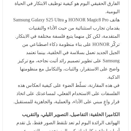
الفارق الحقيقي اليوم هو كيفية توظيف الابتكار في الحياة
اليومية
.
هاتف
HONOR Magic8 Pro
و
Samsung Galaxy S25 Ultra
يقدمان تجارب استثنائية من حيث الأداء والتقنيات المتقدمة،
لكن كل منهما يتبع فلسفة مختلفة في الابتكار
.
تركّز
HONOR
على بناء منظومة ذكاء اصطناعي من الجيل
الجديد تعمل بسلاسة في الخلفية، بينما تعتمد
Samsung
على
تطوير تصميم رائد أثبت نجاحه، مع تركيز واضح على
الاستقرار، والثبات، والتكامل مع منظومتها الذكية
.
في هذه المقارنة، نسلّط الضوء على كيفية انعكاس هذه
الفلسفات على الاستخدام الفعلي، لمساعدتك على اتخاذ قرار
واعٍ مبني على الأداء، والعملية، والجاهزية للمستقبل
.
الكاميرا الخلفية: التفاصيل، التصوير الليلي، والتقريب
الهواتف الرائدة اليوم لم تعد تلتقط الصور فقط، بل تقدم
أدوات إبداعية كاملة لتمكين المستخدم من التعبير عن نفسه
بصور دقيقة وواضحة
.