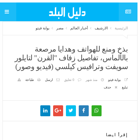
الرئيسية
الارشيف
أخبار العالم
مصر
بوابة فيتو
بذخ ومنع للهواتف وهدايا مرصعة
بالألماس، تفاصيل زفاف "القرن" لتايلور
سويفت وترافيس كيلسي (فيديو وصور)
بوابة فيتو
منذ شهر
0 تعليق
ارسل
طباعة
تبليغ
حذف
إقرأ ايضا