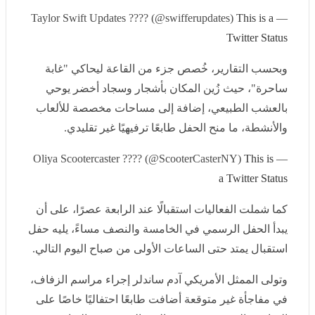
Twitter Status
وبحسب التقارير، خُصص جزء من القاعة ليحاكي "غابة
ساحرة"، حيث زُين المكان بأشجار وسجاد أخضر يوحي
بالعشب الطبيعي، إضافة إلى مساحات مخصصة للألعاب
والأنشطة، ما منح الحفل طابعًا ترفيهيًا غير تقليدي.
This is a
— Oliya Scootercaster ???? (@ScooterCasterNY)
Twitter Status
كما شملت الفعاليات استقبالًا عند الرابعة عصرًا، على أن يبدأ
الحفل الرسمي في الخامسة والنصف مساءً، يليه حفل
استقبال يمتد حتى الساعات الأولى من صباح اليوم التالي.
وتولى الممثل الأمريكي آدم ساندلر إجراء مراسم الزفاف،
في مفاجأة غير متوقعة أضافت طابعًا احتفاليًا خاصًا على
المناسبة التي جمعت بين عالمي الموسيقى والرياضة، فيما
شارك في الحفل عدد من المشاهير، من بينهم جنيفر لوبيز