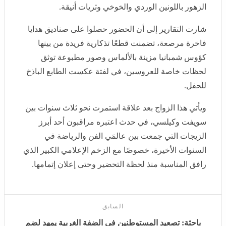
الزهور باللونين الوردي والخوخي وثريات أنيقة.
شارت التقارير إلى أن الحضور حصلوا على صناديق هدايا
فاخرة مرصعة، تضمنت قطعًا تذكارية فريدة من بينها كؤوس
شمبانيا مزينة بالألماس وصور مطبوعة توثق لحظات خاصة
للعروسين، في لفتة عكست الطابع الباذخ للحفل.
ويأتي هذا الزواج بعد علاقة استمرت نحو ثلاث سنوات بين
سويفت وكيلسي، في حدث اعتبره مراقبون أحد أبرز
الزيجات التي جمعت بين عالمَي الفن والرياضة في السنوات
الأخيرة، خصوصًا مع الزخم الإعلامي الكبير الذي رافق
المناسبة منذ لحظة التحضير وحتى إعلان إتمامها.
السابق
باحثة: تصعيد المستوطنين في الضفة الغربية يمهد لضم
أجزاء واسعة مستقبلًا