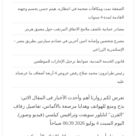
الصفقة تمت ومكافآت ضخمة في انتظاره، هيثم حسن يحسم وجهته
القادمة لمدة 4 سنوات
مصادر عمانية تكشف ملامح الاتفاق المرتقب حول مضيق هرمز
مصرع شخصين وإصابة اثنين آخرين في تصادم سيارتين بطريق مصر –
الإسكندرية الزراعي
قانون الخدمة المدنية، ضوابط ترحيل الإجازات للموظفين
رئيس طرابزون: محمد صلاح رفض عروض 4 أربعة أضعاف ما عرضناه عليه
نعرض لكم زوارنا أهم وأحدث الأخبار فى المقال الاتي:
بذخ ومنع للهواتف وهدايا مرصعة بالألماس، تفاصيل زفاف
"القرن" لتايلور سويفت وترافيس كيلسي (فيديو وصور),
اليوم السبت 4 يوليو 2026 06:39 صباحاً
في حفل أسطوري وصفته وسائل الإعلام الأمريكية بـ"زفاف
القرن"، احتفلت المغنية الأمريكية
تايلور سويفت
بزفافها إلى