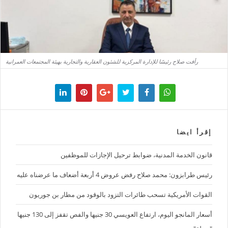
رأفت صلاح رئيسًا للإدارة المركزية للشئون العقارية والتجارية بهيئة المجتمعات العمرانية
إقرأ ايضا
قانون الخدمة المدنية، ضوابط ترحيل الإجازات للموظفين
رئيس طرابزون: محمد صلاح رفض عروض 4 أربعة أضعاف ما عرضناه عليه
القوات الأمريكية تسحب طائرات التزود بالوقود من مطار بن جوريون
أسعار المانجو اليوم، ارتفاع العويسي 30 جنيها والفص تقفز إلى 130 جنيها