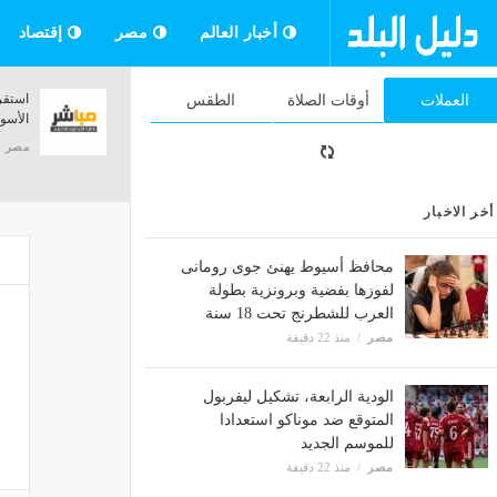
أخبار العالم
مصر
إقتصاد
لمسة واحدة كشفت المستور.. التحرش
التعلي
العملات
أوقات الصلاة
الطقس
بفتاة داخل أتوبيس يقود عاطلا إلى جنايات
الوهمي
القاهرة
مصر
مصر
منذ 22 دقيقة
أخر الاخبار
محافظ أسيوط يهنئ جوى رومانى
لفوزها بفضية وبرونزية بطولة
العرب للشطرنج تحت 18 سنة
مصر
منذ 22 دقيقة
الودية الرابعة، تشكيل ليفربول
المتوقع ضد موناكو استعدادا
للموسم الجديد
مصر
منذ 22 دقيقة