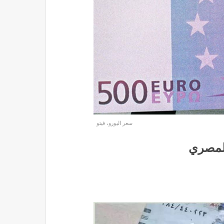
سعر اليورو، فيتو
المصري