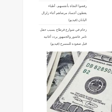
رفضوا النجاة بأنفسهم.. أطباء
يغطون أجساد مرضاهم أثناء زلزال
اليابان (فيديو)
زحام في شوارع قرطاج بسبب حفل
تامر عاشور والجمهور يردد أغانيه
قبل صعوده للمسرح (فيديو)