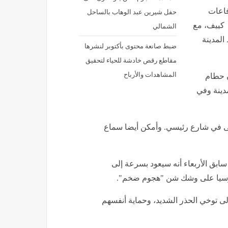
فاعات
حفل شيرين عبد الوهاب بالساحل
 كييف، مع
الشمالي
لمدينة
ضبط صانعة محتوى بأكتوبر لنشرها
مقاطع رقص خادشة للحياء لتحقيق
المشاهدات والأرباح
ن حطام
ينة وفي
ى في شارع رئيسي. وأمكن أيضا سماع
ابق الأربعاء أنه سيعود بسرعة إلى
أن روسيا على وشك شن "هجوم ضخم".
لى توخي الحذر الشديد، وحماية أنفسهم