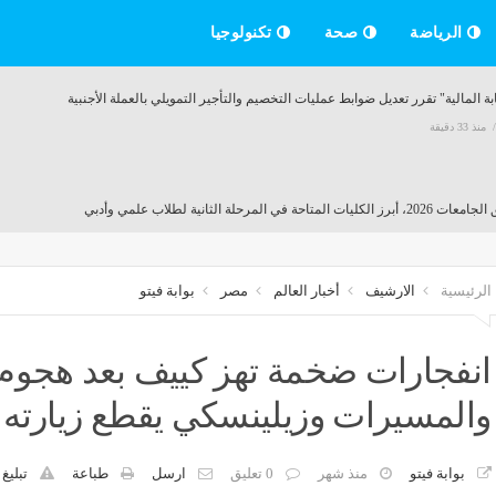
الرياضة
صحة
تكنولوجيا
بة المالية" تقرر تعديل ضوابط عمليات التخصيم والتأجير التمويلي بالعملة الأجنبية
منذ 33 دقيقة
 الكليات المتاحة في المرحلة الثانية لطلاب علمي وأدبي
منذ 33 دقيقة
الرئيسية
الارشيف
أخبار العالم
مصر
بوابة فيتو
ئي مرة أخرى للكوبري العلوي بدمنهور باتجاه المحافظة لاستكمال أعمال الصيانة
منذ 33 دقيقة
انفجارات ضخمة تهز كييف بعد هجوم
والمسيرات وزيلينسكي يقطع زيارته 
المندوه الحسيني يكشف حقيقة تحويل مدرسة دولية في بولاق لتعليم أساسي
منذ 33 دقيقة
بوابة فيتو
منذ شهر
0 تعليق
ارسل
طباعة
تبليغ