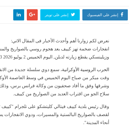
 جزيرة البراسي، لحظات الرعب بدأت بالغرق وانتهت بجثمان وآخر ما زال تحت المياه
إنشر على الفيسبوك
إنشر على تويتر
منذ 33 دقيقة
نعرض لكم زوارنا أهم وأحدث الأخبار فى المقال الاتي:
لية
إعلام إيراني: ا
منذ 33 دقيقة
مصر
منذ 33 دقيقة
انفجارات ضخمة تهز كييف بعد هجوم روسي بالصواريخ والم
وزيلينسكي يقطع زيارته لدبلن, اليوم الخميس 2 يوليو 2026 03:23 صباحاً
وان تكافح البعوض والعقارب والفئران بالمناطق والأحياء السكنية (صور)
الحرب الروسية الأوكرانية
، سمع دوي سلسلة جديدة من الان
منذ 33 دقيقة
وقت مبكر من صباح اليوم الخميس في وسط العاصمة الأوكر
وشرقها وفق ما أفاد صحفيون من وكالة فرانس برس، وذلك 
سلاح الجو من اقتراب العديد من الصواريخ من كييف.
وقال رئيس بلدية كييف فيتالي كليتشكو على تلجرام "كييف
لقصف بالصواريخ البالستية والمسيرات، ودوي الانفجارات 
أنحاء المدينة".