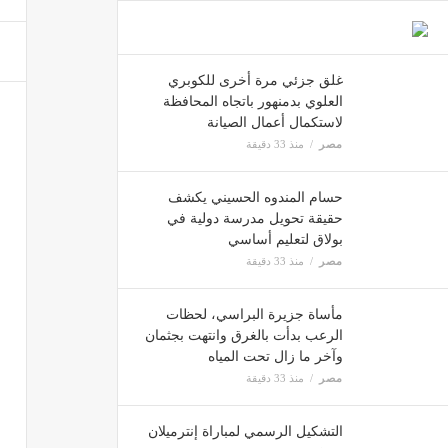
مأساة
مصر
غلق جزئي مرة أخرى للكوبري
العلوي بدمنهور باتجاه المحافظة
لاستكمال أعمال الصيانة
إصابة 6 أشخاص من عائلة واحدة بحالات إسهال في الدقه
مصر
منذ 33 دقيقة
مصر
حسام المندوه الحسيني يكشف
حقيقة تحويل مدرسة دولية في
صحة أس
بولاق لتعليم أساسي
مصر
مصر
منذ 33 دقيقة
مأساة جزيرة البراسي، لحظات
الرعب بدأت بالغرق وانتهت بجثمان
وآخر ما زال تحت المياه
مصر
منذ 33 دقيقة
التشكيل الرسمي لمباراة إنترميلان