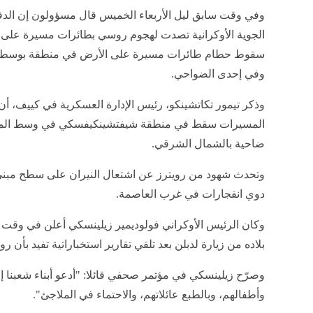
وفي وقت سابق ليل الأربعاء الخميس قال مسؤولون إن الد
الجوية الأوكرانية تصدت لهجوم روسي بطائرات مسيرة على
سقوط حطام طائرات مسيرة على الأرض في منطقة بوسط ا
وفي إحدى الضواحي.
وذكر تيمور تكاتشينكو، رئيس الإدارة العسكرية في كييف، أ
المسيرات سقط في منطقة شيفتشينكيفسكي في وسط المد
ضاحية بالشمال الشرقي.
وتحدث شهود من رويترز عن اشتعال النيران على سطح مبن
دوي انفجارات في غرب العاصمة.
وكان الرئيس الأوكراني فولوديمير زيلينسكي أعلن في وقت س
بلاده من زيارة لدبلن بعد تلقي تقارير استخباراتية تفيد ب
وصرّح زيلينسكي في مؤتمر صحفي قائلا: "أدعو أبناء شعبنا إ
وأطفالهم، وبالطبع عائلاتهم، والاحتماء في الملاجئ".