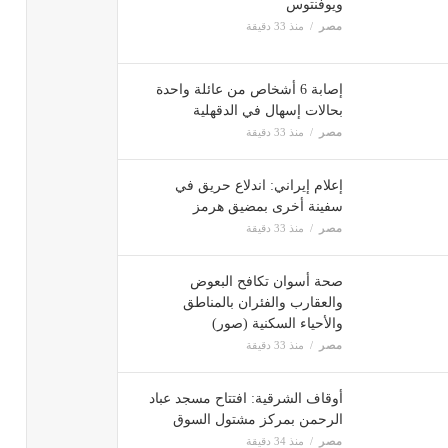
ويوفنتوس
مصر
منذ 33 دقيقة
إصابة 6 أشخاص من عائلة واحدة
بحالات إسهال في الدقهلية
مصر
منذ 33 دقيقة
إعلام إيراني: اندلاع حريق في
سفينة أخرى بمضيق هرمز
مصر
منذ 33 دقيقة
صحة أسوان تكافح البعوض
والعقارب والفئران بالمناطق
والأحياء السكنية (صور)
مصر
منذ 33 دقيقة
أوقاف الشرقية: افتتاح مسجد عباد
الرحمن بمركز مشتول السوق
مصر
منذ 34 دقيقة