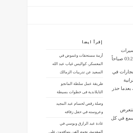
التشكيل الرسمي لمباراة إنترميلان ويوفنتوس
مصر
منذ 33 دقيقة
ندلاع حريق في سفينة أخرى بمضيق هرمز
إقرأ ايضا
سيرات
أزمة مستحقات وغموض في
المعسكر، كواليس غياب عبد الله
أوقاف الشرقية: افتتاح مسجد عباد الرحمن بمركز مشتول السوق
السعيد عن تدريبات الزمالك
فجارات في
مصر
منذ 34 دقيقة
انية
طريقة عمل سلطة المانجو
بعدما حذر
التايلاندية فى خطوات بسيطة
وصلة رقص لحسام عبد المجيد
 تتعرض
وعروسته في حفل زفافه
يسمع في كل
غادة عبد الرازق وبوسي في
المقدمة، نجوم الفن يتوافدون على