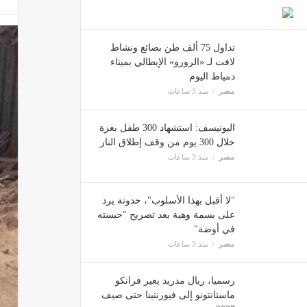
تداول 75 ألف طن بضائع ونشاط
ضبط مصنع "بير سلم
لافت لـ «الرورو» الإيطالي بميناء
مصر
دمياط اليوم
مصر
منذ 3 ساعات
اليونيسف: استشهاد 300 طفل بغزة
خلال 300 يوم من وقف إطلاق النار
مصر
منذ 3 ساعات
"لا أقبل بهذا الأسلوب"، حدوتة يرد
على بسمة وهبة بعد تصريح "حبسته
في أوضة"
مصر
منذ 3 ساعات
رسميا، ريال مدريد يعير فرانكو
ماستانتونو إلى فيورنتينا حتى صيف