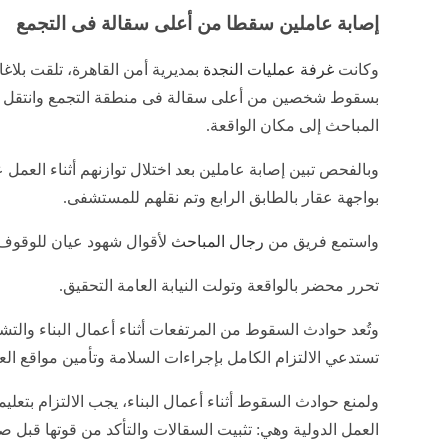
إصابة عاملين سقطا من أعلى سقالة فى التجمع
وكانت
غرفة عمليات النجدة
بمديرية أمن القاهرة، تلقت بلاغا 
بسقوط شخصين من أعلى سقالة فى منطقة التجمع وانتقل 
المباحث إلى مكان الواقعة.
وبالفحص تبين إصابة عاملين بعد اختلال توازنهم أثناء العمل
بواجهة عقار بالطابق الرابع وتم نقلهم للمستشفى.
واستمع فريق من
رجال المباحث
لأقوال شهود عيان للوقوف
تحرر محضر بالواقعة وتولت النيابة العامة التحقيق.
وتُعد حوادث السقوط من المرتفعات أثناء أعمال البناء والتش
تستدعي الالتزام الكامل بإجراءات السلامة وتأمين مواقع الع
ولمنع حوادث السقوط أثناء أعمال البناء، يجب الالتزام بتعل
العمل الدولية وهي: تثبيت السقالات والتأكد من قوتها قبل 