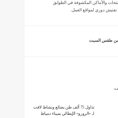
لفتحات والأماكن المكشوفة في الطوابق
ء تفتيش دوري لمواقع العمل.
ر من طقس السبت
ف،
تداول 75 ألف طن بضائع ونشاط لافت
لـ «الرورو» الإيطالي بميناء دمياط