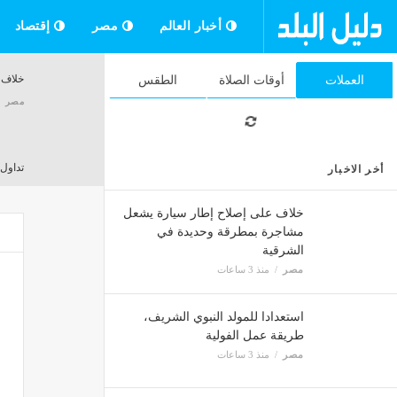
أخبار العالم
مصر
إقتصاد
خلاف 
العملات
أوقات الصلاة
الطقس
مصر
تداول 75 ألف طن بضائع ونشاط لافت لـ «الرورو» الإيطالي بميناء دميا
أخر الاخبار
مصر
خلاف على إصلاح إطار سيارة يشعل
مشاجرة بمطرقة وحديدة في
الشرقية
"لا أق
مصر
منذ 3 ساعات
مصر
استعدادا للمولد النبوي الشريف،
طريقة عمل الفولية
مصر
منذ 3 ساعات
رسميا،
مصر