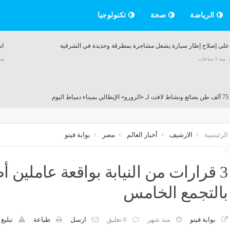
الرياضة
صحة
تكنولوجيا
على إصلاح إطار سيارة يشعل مشاجرة بمطرقة وحديدة في الشرقية
اس
منذ 3 ساعات
م
ط اليوم
منذ 3 ساعات
الرئيسية
الارشيف
أخبار العالم
مصر
بوابة فيتو
بل بهذا الأسلوب"، حدوتة يرد على بسمة وهبة بعد تصريح "حبسته في أوضة"
منذ 3 ساعات
3 قرارات من النيابة بواقعة عاملين
بالتجمع الخامس
 ريال مدريد يعير فرانكو ماستانتونو إلى فيورنتينا حتى صيف 2027
بوابة فيتو
منذ شهر
0 تعليق
ارسل
طباعة
تبليغ
منذ 3 ساعات