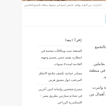
3 قرارات من النيابة بواقعة عاملين أصيبا في سقوط سقالة بالتجمع الخامس
إقرأ ايضا
التجمع
الصفقة تمت ومكافآت ضخمة في
انتظاره، هيثم حسن يحسم وجهته
القادمة لمدة 4 سنوات
بعاملين
 في منطقة
مصادر عمانية تكشف ملامح الاتفاق
ة.
المرتقب حول مضيق هرمز
عة وامرت
مصرع شخصين وإصابة اثنين آخرين
د أهمال من
في تصادم سيارتين بطريق مصر –
الإسكندرية الزراعي