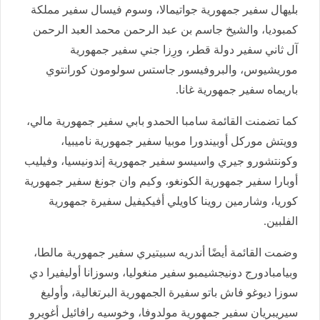
بليهال سفير جمهورية جواتيمالا، وسوم فيسال سفير مملكة
كمبوديا، والشيخ جاسم بن عبد الرحمن محمد العبد الرحمن
آل ثاني سفير دولة قطر، ورِزا جني سفير جمهورية
موريشيوس، والبروفيسور جاستس سولومون كورانتوي
باريماه سفير جمهورية غانا.
كما تضمنت القائمة سامبا الحمدو بابي سفير جمهورية مالي،
وويتش موركل أوبيندورا موبيا سفير جمهورية ناميبيا،
وكونتشورو جيري واسيسو سفير جمهورية إندونيسيا، وفيليب
أوبارا سفير جمهورية الكونغو، وكيم وان جونغ سفير جمهورية
كوريا، وشارمين روينا كاويلي أفيكيفيل سفيرة جمهورية
الفلبين.
وضمت القائمة أيضًا أندريه سبيتيري سفير جمهورية مالطا،
وبيامبادورج دونيجشيمبو سفير منغوليا، وسوزانا أوليفيرا دي
سوزا ديوغو فاش باتو سفيرة الجمهورية البرتغالية، وأوليغ
سيريبريان سفير جمهورية مولدوفا، وخوسيه رافائيل أغويرو