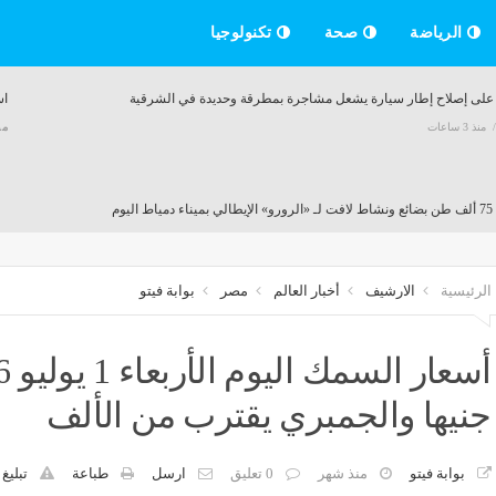
الرياضة
صحة
تكنولوجيا
على إصلاح إطار سيارة يشعل مشاجرة بمطرقة وحديدة في الشرقية
اس
منذ 3 ساعات
م
ط اليوم
منذ 3 ساعات
الرئيسية
الارشيف
أخبار العالم
مصر
بوابة فيتو
بل بهذا الأسلوب"، حدوتة يرد على بسمة وهبة بعد تصريح "حبسته في أوضة"
منذ 3 ساعات
جنيها والجمبري يقترب من الألف
ضبط مصنع "بير س
منذ 3 ساعات
مصر
بوابة فيتو
منذ شهر
0 تعليق
ارسل
طباعة
تبليغ