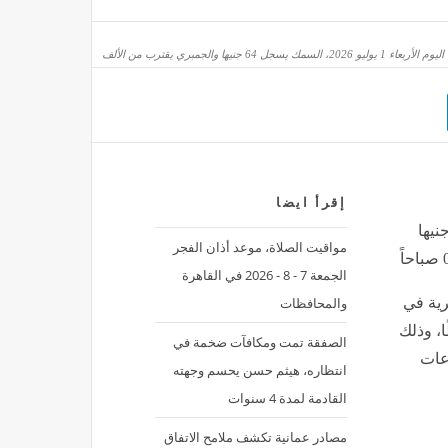
تعلن عن حاجتها لـ وظيفة أخصائي سياحة
السمك يسجل 64 جنيها والجمبري يقترب من الألف
إقرأ ايضا
ك اليوم الأربعاء 1 يوليو 2026، السمك يسجل 64 جنيها
مواقيت الصلاة، موعد أذان الفجر
الجمعة 7 - 8 - 2026 في القاهرة
والمحافظات
رية في
20، تباينًا ملحوظًا، وذلك
الصفقة تمت ومكافآت ضخمة في
اعات
انتظاره، هيثم حسن يحسم وجهته
القادمة لمدة 4 سنوات
مصادر عمانية تكشف ملامح الاتفاق