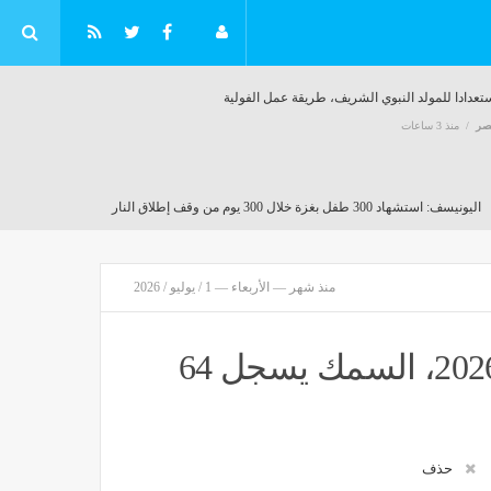
تعدادا للمولد النبوي الشريف، طريقة عمل الفولية
صر
منذ 3 ساعات
اليونيسف: استشهاد 300 طفل بغزة خلال 300 يوم من وقف إطلاق النار
مصر
منذ 3 ساعات
منذ شهر — الأربعاء — 1 / يوليو / 2026
رسميا، ريال مدريد يعير فرانكو ماستانتونو إلى فيورنتينا حتى صيف 2027
مصر
منذ 3 ساعات
أسعار السمك اليوم الأربعاء 1 يوليو 2026، السمك يسجل 64
لم" و6 أطنان مواد كيميائية خطرة في حملة تموينية بدمياط
منذ 3 ساعات
حذف