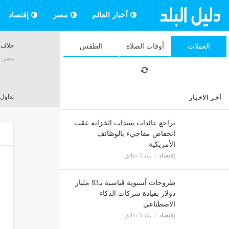
أخبار العالم
مصر
إقتصاد
خلاف 
العملات
أوقات الصلاة
الطقس
مصر
تداول 75 ألف طن بضائع ونشاط لافت لـ «الرورو» الإيطالي بميناء دميا
أخر الاخبار
مصر
تراجع عائدات سندات الخزانة عقب
انخفاض مفاجيء بالوظائف
الأمريكية
"لا أق
إقتصاد
منذ 3 دقائق
مصر
طروحات آسيوية قياسية بـ83 مليار
دولار بقيادة شركات الذكاء
800 جنيه، ارتفاع جنوني في سعر الجنيه الذهب اليوم الجمعة في الصاغة
الاصطناعي
مصر
إقتصاد
منذ 3 دقائق