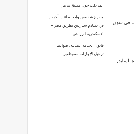
المرتقب حول مضيق هرمز
مصرع شخصين وإصابة اثنين آخرين
وتستعرض “فيتو” أسعار الأسماك، اليوم الأربعاء 1 يوليو 2026، في سوق
في تصادم سيارتين بطريق مصر –
الإسكندرية الزراعي
قانون الخدمة المدنية، ضوابط
ترحيل الإجازات للموظفين