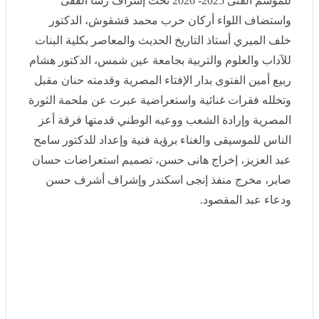
الفنى 2025- 2026 تحت إشراف رشا الفقى واستضاف اللواء
أركان حرب محمد قشقوش، الدكتور خلف الميري أستاذ
التاريخ الحديث والمعاصر بكلية البنات للآداب والعلوم
والتربية بجامعة عين شمس، الدكتور هشام ربيع أمين الفتوى
بدار الإفتاء المصرية وقدمته حنان مقبل وتخلله فقرات غنائية
واستعراضية عبرت عن ملحمة الثورة المصرية وإرادة
الشعب ووعيه الوطني قدمتها فرقة أعز الناس للموسيقى
والغناء برؤية فنية وإعداد للدكتور سامح عبد العزيز، إخراج
هانى حسن، تصميم استعراضات حسان صابر، مخرج منفذ
إنجى اسكندر وإشراف أشرف حسن ودعاء عبد المقصود.