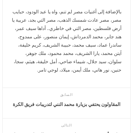
بالإضافة إلى أغنيات مصر لم تنم، واه يا عبد الودود، حبايب
مصر، مصر عادت شمسك الذهب، مصر التي بجد، عربية يا
أرض فلسطين، مصر التي في خاطري.. أداها سيف عمر، هند
جابر، محمد الدمرداش، إيمان منصور، على ممدوح، ساندرا
عماد، سيف محمد، حبيبة الشريف، كريم خليفة، آيتن محمد،
يارا الشريف، محمد محمود، ملك جوهر، سلوان، سيد جلال،
شيماء ضاحي، أمل خليفة، هيثم، سجا، حنين، نور هاني، ملك
أيمن، ميلاد، لوجي تامر.
السابق
المقاولون يحتفي بزيارة محمد النني لتدريبات فريق الكرة
التالى