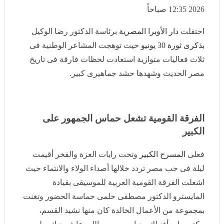
صباحاً
احتفلت
دار الأوبرا المصرية
برئاسة الدكتور رضا الوكيل
بذكرى ثورة 30 يونيو
حيث توهجت المشاعر الوطنية فى ثلاث
فعاليات متوازية استعادت لحظات فارقة فى تاريخ مصر
الحديث وشهدها حشد جماهيرى كبير.
الفرقة القومية تشعل حماس الجمهور على الكبير
فعلى
المسرح الكبير
وتحت رايات العزة والفخر أقيمت ليلة
فى حب مصر تردد خلالها أصداء الولاء والانتماء حيث اشعلت
الفرقة القومية العربية للموسيقى بقيادة المايسترو الدكتور
مصطفى حلمى حماسة الحضور وتغنت بمجموعة من
الأعمال الخالدة كان منها نشيد القسم، مكتوب لى أغنيلك،
حبايب مصر، ياللي عاش حبك يعلم، حلوة بلادى، المصريين
أهم، بلدى يا بلدى، أهيم شوقا، طوبة فوق طوبة، أقوى من