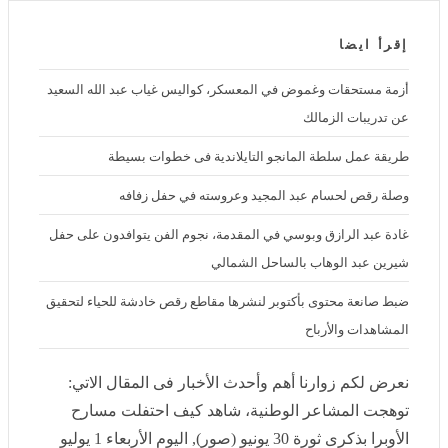
إقرأ ايضا
أزمة مستحقات وغموض في المعسكر، كواليس غياب عبد الله السعيد عن
تدريبات الزمالك
طريقة عمل سلطة المانجو التايلاندية فى خطوات بسيطة
وصلة رقص لحسام عبد المجيد وعروسته في حفل زفافه
غادة عبد الرازق وبوسي في المقدمة، نجوم الفن يتوافدون على حفل
شيرين عبد الوهاب بالساحل الشمالي
ضبط صانعة محتوى بأكتوبر لنشرها مقاطع رقص خادشة للحياء لتحقيق
المشاهدات والأرباح
نعرض لكم زوارنا أهم وأحدث الأخبار فى المقال الاتي:
توهجت المشاعر الوطنية، شاهد كيف احتفلت مسارح الأوبرا
بذكرى ثورة 30 يونيو (صور), اليوم الأربعاء 1 يوليو 2026 12:35