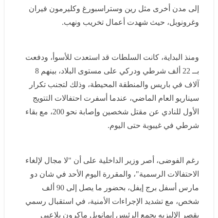
وغرونوبل، حيث شهدت أعمال تخريب ونهب.
ومنذ البداية، كانت السلطات قد استعدت للأسوأ، ودفعت بــ
22 ألف شرطي ودركي على مستوى البلاد، بينهم 8 آلاف في
باريس والمنطقة المحيطة، وذلك لتجنب تكرار سيناريو العام
الماضي، عندما أسفرت احتفالات التتويج الأول للنادي عن
مقتل شخصين وإصابة نحو 200، مع بقاء شرطي في غيبوبة
حتى اليوم.
رغم الفوضى، أصر وزير الداخلية على أن "لا مجال لإلغاء
الاحتفالات الرسمية"، والمقررة اليوم الأحد في شان دو
مارس أسفل برج إيفل، بحضور ما يصل إلى 90 ألف شخص،
مع تشديد الإجراءات الأمنية، في استقبال رسمي بقصر
الإليزيه يجمع الرئيس إيمانويل ماكرون بلاعبي الفريق
ومدربهم لويس إنريكي.