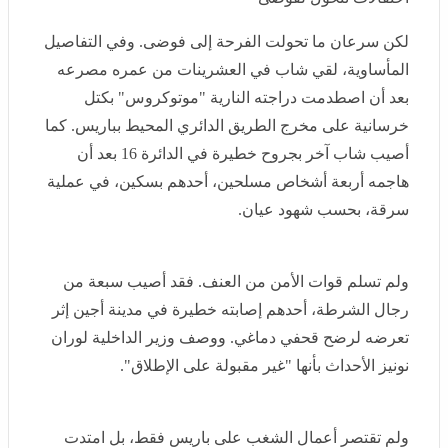
لكن سرعان ما تحولت الفرحة إلى فوضى. وفي التفاصيل
المأساوية، لقي شاب في العشرينات من عمره مصرعه بعد
أن اصطدمت دراجته النارية "موتوكروس" بكتل خرسانية
على مخرج الطريق الدائري المحيط بباريس. كما أصيب شاب
آخر بجروح خطيرة في الدائرة 16 بعد أن هاجمه أربعة
أشخاص مسلحين، أحدهم بسكين، في عملية سرقة، بحسب
شهود عيان.
ولم تسلم قوات الأمن من العنف. فقد أصيب سبعة من رجال
الشرطة، أحدهم إصابته خطيرة في مدينة أجين إثر تعرضه
لرضح قحفي دماغي. ووصف وزير الداخلية لوران نونيز
الأحداث بأنها "غير مقبولة على الإطلاق".
ولم تقتصر أعمال الشغب على باريس فقط، بل امتدت إلى
مدن أخرى مثل رين وستراسبورغ وكليرمون فيران