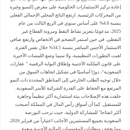
إعادة تركيز الاستثمارات الحكومية على معرض إكسبو وغيره
من المحركات الرئيسية. ارتفع الناتج المحلي الإجمالي الفعلي
بنسبة 4.8% على أساس سنوي في الربع الثالث من عام
2025، مدعومًا بتعزيز نشاط النفط ومرونة القطاع غير
النفطي، في حين استمر التضخم في الانخفاض وارتفع صافي
الاستثمار الأجنبي المباشر بنسبة 34.5% خلال نفس الفترة.
لعبت التطورات التنظيمية، ولا سيما وضع اللمسات الأخيرة
على قانون الملكية الأجنبية وإطلاق البوابة الرقمية ” عقارات
السعودية“، دورًا أساسيًا في تشكيل اتجاهات السوق من
خلال توجيه الطلب الخارجي إلى المناطق المحددة ذات النمو
المرتفع مع الحفاظ على القدرة الشرائية للأسر السعودية.
خلقت هذه الإصلاحات بيئة استثمارية أكثر تنظيماً وجاهزة
للمستقبل. كما أن أسواق رأس المال في المملكة أصبحت
أكثر انفتاحا ً للمشاركة الدولية، حيث ترحب البورصة
السعودية بجميع المستثمرين الأجانب اعتباراً من فبراير 2026،
مما يخفف متطلبات المؤسسات المالية الأجنبية ويعمق