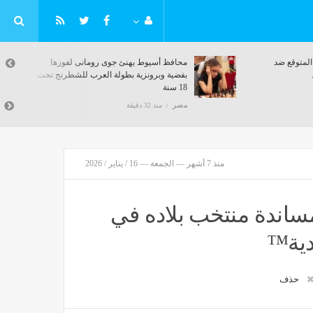
 المتوقع ضد
محافظ أسيوط يهنئ جوى رومانى لفوزها
بفضية وبرونزية بطولة العرب للشطرنج تحت
18 سنة
مصر
منذ 32 دقيقة
منذ 7 أشهر — الجمعة — 16 / يناير / 2026
 كيلومتر لمساندة منتخب بلاده في
حذف