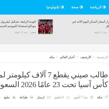
الرياضة
صحة
تكنولوجيا
ار أسعار السكر اليوم الأحد في
الودية الرابعة، تشكيل ليفربول
اق
موناكو استعدادا للموسم الجديد
منذ 32 دقيقة
مصر
منذ 32 دقيقة
الرئيسية
الارشيف
أخبار العالم
مكه
طالب صيني يقطع 7 آلاف
كأس آسيا تحت 23 عامًا 2026 السعودية™️
مكه
منذ 7 أشهر
0 تعليق
ارسل
طباعة
تبليغ