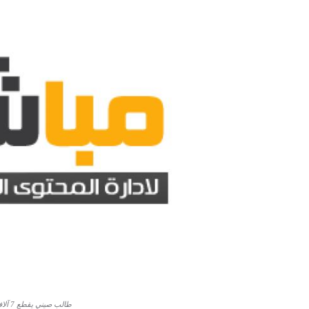
طالب صيني يقطع 7 آلاف كيلومتر لمساندة منتخب بلاده في كأس آسيا تحت 23 عامًا 2026 السعودية™️