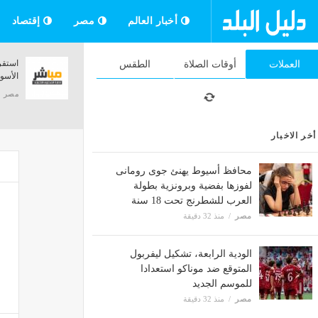
أخبار العالم
مصر
إقتصاد
التعليم العالي تحذر الطلاب من الكيانات
استقر
العملات
أوقات الصلاة
الطقس
الوهمية قبل تنسيق 2026
الأسو
مصر
منذ 32 دقيقة
مصر
أخر الاخبار
محافظ أسيوط يهنئ جوى رومانى
لفوزها بفضية وبرونزية بطولة
العرب للشطرنج تحت 18 سنة
مصر
منذ 32 دقيقة
الودية الرابعة، تشكيل ليفربول
المتوقع ضد موناكو استعدادا
للموسم الجديد
مصر
منذ 32 دقيقة