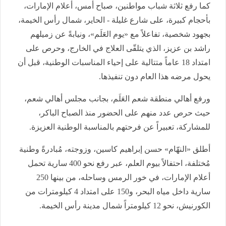
كما رفع ثلاثة شباب مواطنين، صباح أمس، أعلام الإمارات،
بأحجام كبيرة، على شارع غليلة - الحاير، شمال رأس الخيمة،
بجهود شخصية، تفاعلاً مع «يوم العَلَم»، ونيابةً عن زميلهم
راشد بن عزيز، الذي يتلقّى العلاج في الخارج، وحرص على
امتداد 18 عاماً متتالية على إحياء المناسبات الوطنية، قبل أن
يحول مرضه هذا العام دون تنفيذها.
ورفع أهالي منطقة شعم العَلَم، بجانب مجلس أهالي شعم،
حيث حرص عدد منهم على الحضور منذ الصباح الباكر،
للمشاركة، تعبيراً عن فرحتهم بالمناسبة الوطنية العزيزة.
أطلق «النهّام» حسن إبراهيم كاسين، وزوجته، مُبادرةً وطنية
مُختلفة، احتفالاً بيوم العلم، عبر رفع نحو 400 سارية تحمل
أعلام الإمارات، في خور الرمس وساحله، من بينها 250
سارية داخل مياه البحر، و150 على امتداد 4 كيلومترات من
الكورنيش، نحو 12 كيلومتراً شمال مدينة رأس الخيمة.