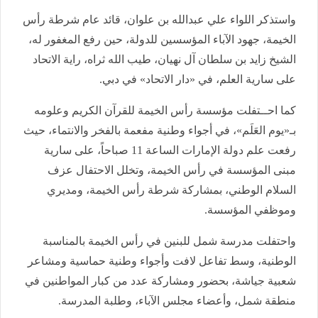
واستذكر اللواء علي عبدالله بن علوان، قائد عام شرطة رأس
الخيمة، جهود الآباء المؤسسين للدولة، حين رفع المغفور له،
الشيخ زايد بن سلطان آل نهيان، طيب الله ثراه، راية الاتحاد
على سارية العلم، في «دار الاتحاد» في دبي.
كما احــتفلت مؤسسة رأس الخيمة للقرآن الكريم وعلومه
بـ«يوم العَلَم»، في أجواء وطنية مفعمة بالفخر والانتماء، حيث
رفعت علم دولة الإمارات الساعة 11 صباحاً، على سارية
مبنى المؤسسة في رأس الخيمة، وتخلل الاحتفال عزف
السلام الوطني، بمشاركة شرطة رأس الخيمة، ومديري
وموظفي المؤسسة.
واحتفلت مدرسة شمل للبنين في رأس الخيمة بالمناسبة
الوطنية، وسط تفاعل لافت وأجواء وطنية حماسية ومشاعر
شعبية جياشة، بحضور ومشاركة عدد من كبار المواطنين في
منطقة شمل، وأعضاء مجلس الآباء، وطلبة المدرسة.