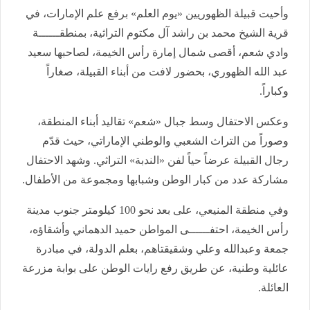
وأحيت قبيلة الظهوريين «يوم العلم» برفع علم الإمارات، في
قرية الشيخ محمد بن راشد آل مكتوم التراثية، بمنطقــــــة
وادي شعم، أقصى شمال إمارة رأس الخيمة، لصاحبها سعيد
عبد الله الظهوري، بحضور لافت من أبناء القبيلة، صغاراً
وكباراً.
وعكس الاحتفال وسط جبال «شعم» تقاليد أبناء المنطقة،
وصوراً من التراث الشعبي والوطني الإماراتي، حيث قدّم
رجال القبيلة عرضاً حياً لفن «الندبة» التراثي. وشهد الاحتفال
مشاركة عدد من كبار الوطن وشبابها ومجموعة من الأطفال.
وفي منطقة المنيعي، على بعد نحو 100 كيلومتر جنوب مدينة
رأس الخيمة، احتفــــــى المواطن حميد الدهماني وأشقاؤه،
جمعة وعبدالله وعلي وشقيقتاهم، بعلم الدولة، في مبادرة
عائلية وطنية، عن طريق رفع رايات الوطن على بوابة مزرعة
العائلة.