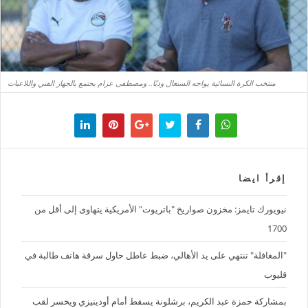
منتخب الكرة النسائية يواجه السنغال وديًا.. ومصطفى عزام يجتمع بالجهاز الفني واللاعبات
إقرأ ايضا
نيويورك تايمز: مخزون صواريخ "باتريوت" الأمريكية يتهاوى إلى أقل من
1700
"المغافلة" تنتهي على يد الأهالي، ضبط عاطل حاول سرقة هاتف طالبة في
قليوب
بمشاركة حمزة عبد الكريم، برشلونة يسقط أمام أودينيزي ويخسر لقب