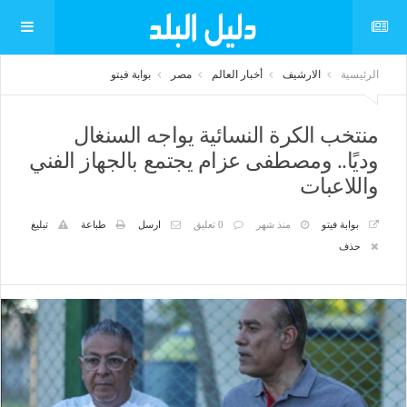
الرئيسية
الارشيف
أخبار العالم
مصر
بوابة فيتو
منتخب الكرة النسائية يواجه السنغال
وديًا.. ومصطفى عزام يجتمع بالجهاز الفني
واللاعبات
بوابة فيتو
منذ شهر
0 تعليق
ارسل
طباعة
تبليغ
حذف