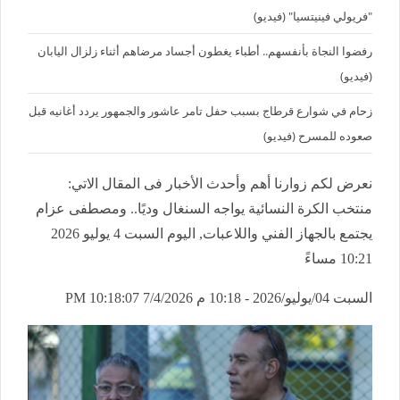
"فريولي فينيتسيا" (فيديو)
رفضوا النجاة بأنفسهم.. أطباء يغطون أجساد مرضاهم أثناء زلزال اليابان
(فيديو)
زحام في شوارع قرطاج بسبب حفل تامر عاشور والجمهور يردد أغانيه قبل
صعوده للمسرح (فيديو)
نعرض لكم زوارنا أهم وأحدث الأخبار فى المقال الاتي:
منتخب الكرة النسائية يواجه السنغال وديًا.. ومصطفى عزام
يجتمع بالجهاز الفني واللاعبات, اليوم السبت 4 يوليو 2026
10:21 مساءً
السبت 04/يوليو/2026 - 10:18 م
7/4/2026 10:18:07 PM