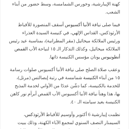
كهنة الإيبارشية، وخورس الشمامسة، وسط حضور من أبناء
الشعب.
فيما صلى نيافة
الأنبا أكسيوس
أسقف المنصورة للأقباط
الأرثوذكس، القداس الإلهي، في كنيسة السيدة العذراء
ورئيس الملائكة ميخائيل (مقر المطرانية)، بمناسبة عيد رئيس
الملائكة ميخائيل، وكذلك التذكار الـ ١٥ لنياحة الأب
القمص
أنطونيوس
يونان مؤسس الكنيسة ذاتها.
وعقب صلاة الصلح صلى نيافة الأنبا أكسيوس صلوات رسامة
١٥ من أبناء
الكنيسة
شمامسة في رتبة إبصالتس (مرتل)،
للخدمة بالكنيسة، كما دشّن عددًا من الأواني لخدمة المذبح
بها، هذا وهنأ نيافة الأنبا أكسيوس الأب القمص أبرآم نور كاهن
الكنيسة بعيد سيامته الـ ٤٠.
نظمت إيبارشية 6 أكتوبر وأوسيم للأقباط
الأرثوذكس
،
السيمنار النصف السنوي لمجمع الآباء الكهنة، وذلك ببيت