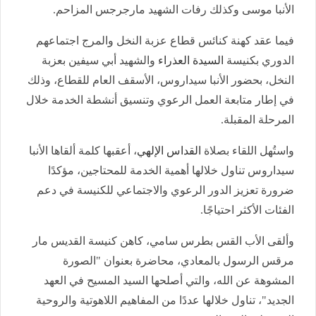
الأنبا موسى وكذلك رفات الشهيد مارجرجس المزاحم.
فيما عقد كهنة كنائس قطاع عزبة النخل والمرج اجتماعهم
الدوري بكنيسة
السيدة العذراء
والشهيد أبي سيفين بعزبة
النخل، بحضور الأنبا سيداروس، الأسقف العام للقطاع، وذلك
في إطار متابعة العمل الرعوي وتنسيق أنشطة الخدمة خلال
المرحلة المقبلة.
واستُهل اللقاء بصلاة
القداس الإلهي
، أعقبها كلمة ألقاها الأنبا
سيداروس تناول خلالها أهمية الخدمة للمحتاجين، مؤكدًا
ضرورة تعزيز الدور الرعوي والاجتماعي للكنيسة في دعم
الفئات الأكثر احتياجًا.
وألقى الأب القس بطرس سامي، كاهن كنيسة القديس مار
مرقس الرسول بالمعادي، محاضرة بعنوان "الصورة
المشوهة عن الله، والتي أصلحها السيد المسيح في العهد
الجديد"، تناول خلالها عددًا من المفاهيم اللاهوتية والروحية