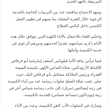
المرتبطة بالعهد الجديد.
وشهد الاجتماع مناقشة عدد من الترتيبات الخاصة بالخدمة
الرعوية خلال الفترة المقبلة، بما يسهم في تطوير العمل
الكنسي داخل كنائس القطاع.
واختُتم اللقاء بالاحتفال بالآباء الكهنة الذين تتوافق خلال هذه
الأيام ذكرى سيامتهم، تقديرًا لخدمتهم ودورهم الرعوي في
خدمة الكنيسة وأبنائها.
فيما ترأس نيافة الأنبا فيلوباتير، أسقف إيبارشية أبو قرقاص
للأقباط الأرثوذكس، صلاة القداس الإلهي بكنيسة
السيدة
العذراء
ورئيس الملائكة ميخائيل بأبو قرقاص البلد، حيث
صلى عقب صلاة الصلح صلوات رسامة عدد من أبناء الكنيسة
في رتبة إبصالتس (مرتل)، إلى جانب رسامة شماس آخر في
رتبة إيبودياكون (مساعد شماس) للخدمة بالكنيسة.
وشارك في الصلوات الأب كاهن الكنيسة، وعدد من الآباء