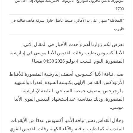
نيويورك تايمز: مخزون صواريخ "باتريوت" الأمريكية يتهاوى إلى أقل من
1700
"المغافلة" تنتهي على يد الأهالي، ضبط عاطل حاول سرقة هاتف طالبة في
قليوب
نعرض لكم زوارنا أهم وأحدث الأخبار فى المقال الاتي:
الأنبا أكسيوس يطيب رفات القديس الأنبا موسى في إيبارشية
المنصورة, اليوم السبت 4 يوليو 2026 04:30 مساءً
صلى نيافة الأنبا أكسيوس، أسقف إيبارشية المنصورة للأقباط
الأرثوذكس، القداس الإلهى بكنيسة السيدة العذراء والشهيد
مارجرجس بمصيف جمصة السياحي، التابعة لإيبارشية
المنصورة، وذلك بمناسبة عيد استشهاد القديس القوي الأنبا
موسى.
وخلال القداس دشن نيافة الأمبا أكسيوس عددًا من الأيقونات
المقدسة، كما طيب نيافته والآباء الكهنة رفات القديس القوي