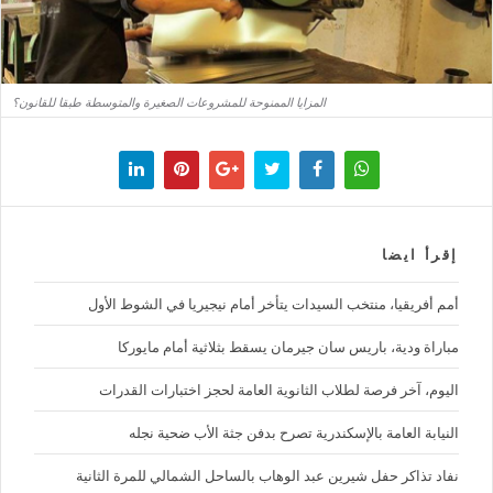
المزايا الممنوحة للمشروعات الصغيرة والمتوسطة طبقا للقانون؟
إقرأ ايضا
أمم أفريقيا، منتخب السيدات يتأخر أمام نيجيريا في الشوط الأول
مباراة ودية، باريس سان جيرمان يسقط بثلاثية أمام مايوركا
اليوم، آخر فرصة لطلاب الثانوية العامة لحجز اختبارات القدرات
النيابة العامة بالإسكندرية تصرح بدفن جثة الأب ضحية نجله
نفاد تذاكر حفل شيرين عبد الوهاب بالساحل الشمالي للمرة الثانية