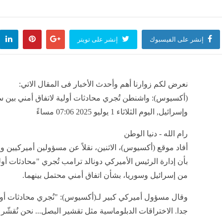
إنشر على الفيسبوك
إنشر على تويتر
نعرض لكم زوارنا أهم وأحدث الأخبار فى المقال الاتي:
(أكسيوس): واشنطن تُجري محادثات أولية لاتفاق أمني بين س
وإسرائيل, اليوم الثلاثاء 1 يوليو 2025 07:06 مساءً
رام الله - دنيا الوطن
أفاد موقع (أكسيوس)، الاثنين، نقلاً عن مسؤولين أميركيين وإ
بأن إدارة الرئيس الأميركي دونالد ترامب تُجري "محادثات أو
من إسرائيل وسوريا، بشأن اتفاق أمني محتمل بينهما.
وقال مسؤول أميركي كبير لـ(أكسيوس): "نُجري محادثات أول
جدا. الاختراقات الدبلوماسية مثل تقشير البصل... نحن نُقشّر