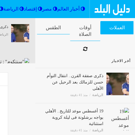
أخبار العالم
مصر
إقتصاد
ذكرى ص
العملات
أوقات الصلاة
الطقس
الرياض
أخر الاخبار
"سنتكوم" : تغيير
ذكرى صفقة القرن.. انتقال التوأم
مصر
حسن للزمالك بعد الرحيل عن
الأهلى
الرياضة
منذ 41 دقيقة
حالة الطقس الي
مصر
19 أغسطس موعد للتاريخ.. الأهلي
يواجه برشلونة فى ليلة كروية
استثنائية
الرياضة
منذ 41 دقيقة
حملة 