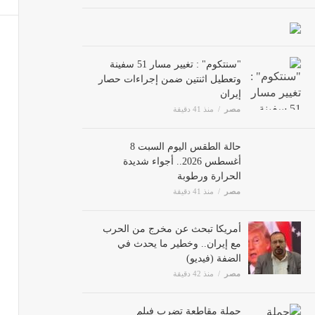
مصر
"سنتكوم" : تغيير مسار 51 سفينة
انتهاك
وتعطيل اثنتين ضمن إجراءات حصار
إيران
أخبار ا
مصر
منذ 41 دقيقة
حالة الطقس اليوم السبت 8
محمد 
أغسطس 2026.. أجواء شديدة
مصر
الحرارة ورطوبة
مصر
منذ 41 دقيقة
أمريكا تبحث عن مخرج من الحرب
مع إيران.. وخطير ما يحدث في
الضفة (فيديو)
مصر
منذ 42 دقيقة
حملة مقاطعة تضرب فيلم