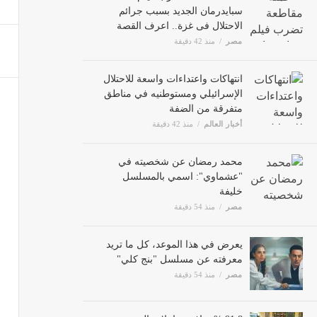
سبايدرمان الجديد بسبب جرائم
الاحتلال فى غزة.. اعرف القصة
مصر
منذ 42 دقيقة
انتهاكات واعتداءات واسعة للاحتلال
الإسرائيلي ومستوطنيه في مناطق
متفرقة من الضفة
أخبار العالم
منذ 42 دقيقة
محمد رمضان عن شخصيته في
"عشماوي": اسمي بالمسلسل
خليفة
مصر
منذ 54 دقيقة
يعرض في هذا الموعد، كل ما تريد
معرفته عن مسلسل "بنج كلي"
مصر
منذ 54 دقيقة
91.8 % صافي تعاملات المصريين