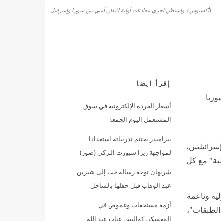
(أكسيوس): واشنطن تُجري محادثات أولية لاتفاق أمني بين سوريا وإسرائيل
إقرأ ايضا
وريا
أسعار الخردة الإلكترونية في سوق
المستعمل اليوم الجمعة
بيراميدز يختتم تدريباته استعدادا
سرائيليين،
لمواجهة ريزا سبورت التركي (صور)
لية" مع كل
شريهان توجه رسالة حب إلى شيرين
عبد الوهاب قبل حفلها بالساحل
ية وناعمة
أزمة مستحقات وغموض في
 الطبقات"،
المعسكر، كواليس غياب عبد الله