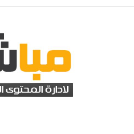
منذ 42 دقيقة
ات واعتداءات واسعة للاحتلال الإسرائيلي ومستوطنيه في مناطق متفرقة من الضفة
لعالم
منذ 42 دقيقة
رمضان عن شخصيته في "عشماوي": اسمي بالمسلسل خليفة
منذ 54 دقيقة