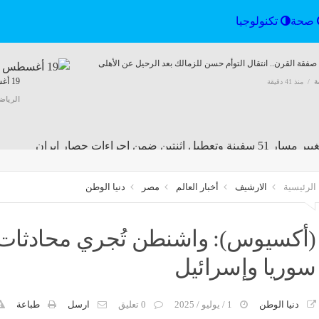
الرياضة
صحة
تكنولوجيا
فقة القرن.. انتقال التوأم حسن للزمالك بعد الرحيل عن الأهلى
19 أغسطس موعد للتاريخ.. الأهلي يواجه برشلونة فى ليلة كروية استثنائية
ة
منذ 41 دقيقة
الرياض
 مسار 51 سفينة وتعطيل اثنتين ضمن إجراءات حصار إيران
منذ 41 دقيقة
الرئيسية
الارشيف
أخبار العالم
مصر
دنيا الوطن
وم السبت 8 أغسطس 2026.. أجواء شديدة الحرارة ورطوبة
أم
(أكسيوس): واشنطن تُجري محادثات أو
منذ 41 دقيقة
م
سوريا وإسرائيل
دنيا الوطن
1 / يوليو / 2025
0 تعليق
ارسل
طباعة
مقاطعة تضرب فيلم سبايدرمان الجديد بسبب جرائم الاحتلال فى غزة.. اعرف القصة