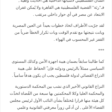
الشأن الفلسطيني لأسبابها الداخلية هي أحاديث واهية ,
فـ"رئة" القضية الفلسطينية هي القاهرة ولا يُمكن غفران
الابتعاد عن مصر في أي حوار داخلي مرتقب .
لقد جرّبت الأطراف اتخاذ خطوات بعيداً عن العين المصرية
وبانت نتيجتها مع تقدم الوقت وبات تكرار الخطأ ضرباً من
القفز غير المحسوب في الهواء .
***
كما طالبنا سابقاً بضمان هيبة اجهزة الأمن وكذلك المستوى
السياسي ممثلاً بالرئيس ودولته فإن ّ الحفاظ على هيبة
الذراع القضائي لدولة فلسطين يجب ان يكون هدفاً سامياً .
النزاع القانوني الأخير الذي نشب بين المحكمة الدستورية
والمحكمة العليا وكلا المحكمتين بها سبعة من القُضاة اتخذّت
كل هيئة منها قرارا مُختلفاً بشأن النائب الأول لرئيس مجلس
القضاء الأعلى , لن أدعّي زوراً معرفتي القانونية وعلمي