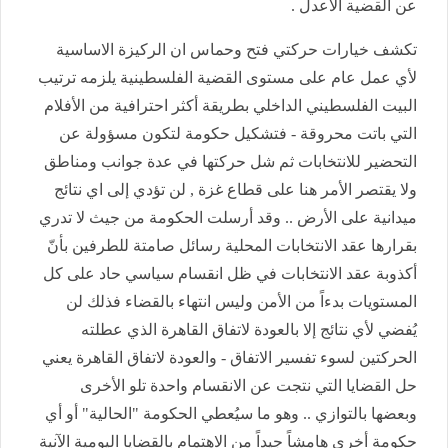
عن القضية الأعدل .
تكشف خيارات حركتي فتح وحماس ان الركيزة الاساسية
لأي عمل عام على مستوى القضية الفلسطينية يلزمه ترتيب
البيت الفلسطيني الداخلي بطريقة أكثر احترافية من الأفلام
التي باتت محروقة - فتشكيل حكومة لتكون مسؤولة عن
التحضير للانتخابات ثم شل حركتها في عدة جوانب ومناطق
ولا يقتصر الأمر هنا على قطاع غزة , لن تؤدي إلى اي نتائج
ميدانية على الأرض .. وقد أرسلت الحكومة من جيث لا تدري
بقرارها عقد الانتخابات المحلية رسائل صامتة للطرفين بأنّ
أكذوبة عقد الانتخابات في ظل انقسام سياسي حاد على كل
المستويات بدءاً من الأمن وليس انتهاء بالقضاء فذلك لن
يُفضي لأي نتائج إلا بالعودة لاتفاق القاهرة الذي عطلته
الحركتين لسوء تفسير الاتفاق - والعودة لاتفاق القاهرة يعني
حل القضايا التي نتجت عن الانقسام واحدة تلو الأخرى
وبعضها بالتوازي .. وهو ما سيُعطي الحكومة "الحالية" أو أي
حكومة أخرى هامشاً جيداً من الاهتمام بالقضايا اليومية الآنية