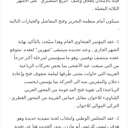
فإنّه بالإمكان إطلاق وصف "الربع المصيري" على الأشهر
الثلاثة المقبلة .
سيكون أمام منظمة التحرير وفتح المفاصل والخيارات التالية
:
1- عقد المؤتمر الفتحاوي العام وهذا سيُحدد بالتأكيد نهاية
الشهر الجاري , وعند تحديده سيتبقى "شهرين" لعقده -متوقع
عقده منتصف نوفمبر- وهو ما سيؤسس لمرحلة أكثر حرجاً
من التي سبقت عيد الأضحى بما يخص تحركات الرباعية
العربية التي حاولت بشتى طُرقها لملمة صفوف فتح وإعادة
دحلان والمقربين منه الى الحركة بما يؤسس (بحسب
الرباعية) إلى تقوية فتح المدعومة من المحور العربي
المُناويء للاخوان مقابل حماس القريبة من المحور القطري -
التركي الموالي للاخوان .
2- عقد المجلس الوطني وانتخاب لجنة تنفيذية جديدة وهو
هدف رئيسي للرئيس أبو مازن , يدور الحديث هنا عن تجديد