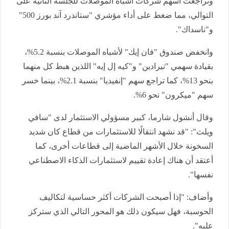
وتراجعت أسهم شركات أشباه الموصلات للجلسة الثانية على
التوالي، مما ضغط على أداء مؤشري "ستاندرد آند بورز 500"
و"ناسداك".
وانخفض صندوق "فان إيك" لأشباه الموصلات بنسبة 5.2%،
بقيادة سهمي "تيرادين" و"كيه إل إيه" اللذين هبط كل منهما
بنحو 13%، كما تراجع سهم "إنفيديا" بنسبة 2.1%، بينما خسر
سهم "ميكرون" نحو 6%.
وقال أنشول شارما، كبير مسؤولي الاستثمار لدى "سافي
ويلث": "قد نشهد انتقالًا للاستثمارات من قطاع كان شديد
السخونة خلال الأشهر الماضية إلى قطاعات أخرى، كما
أعتقد أن هناك إعادة تقييم لاستثمارات الذكاء الاصطناعي
نفسها".
وأضاف: "إذا أصبحت الشركات أكثر حساسية لتكاليف
الحوسبة، فهل سيكون ذلك هو المحور التالي الذي ستركز
عليه".