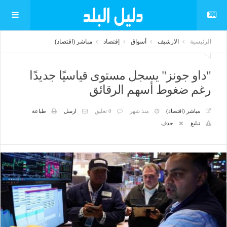
الرئيسية
الارشيف
أسواق
إقتصاد
مباشر (اقتصاد)
"داو جونز" يسجل مستوى قياسيًا جديدًا
رغم ضغوط أسهم الرقائق
مباشر (اقتصاد)
منذ شهر
0 تعليق
ارسل
طباعة
تبليغ
حذف