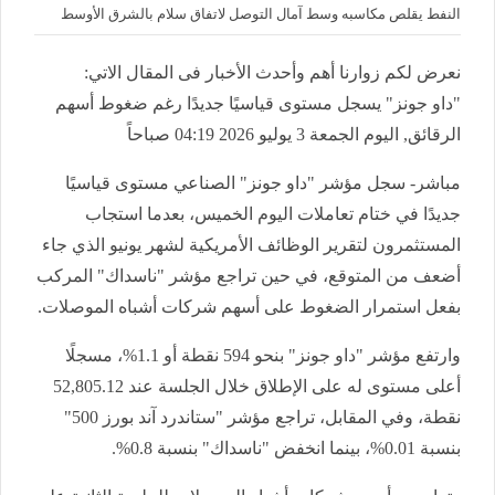
النفط يقلص مكاسبه وسط آمال التوصل لاتفاق سلام بالشرق الأوسط
نعرض لكم زوارنا أهم وأحدث الأخبار فى المقال الاتي:
"داو جونز" يسجل مستوى قياسيًا جديدًا رغم ضغوط أسهم
الرقائق, اليوم الجمعة 3 يوليو 2026 04:19 صباحاً
مباشر- سجل مؤشر "داو جونز" الصناعي مستوى قياسيًا
جديدًا في ختام تعاملات اليوم الخميس، بعدما استجاب
المستثمرون لتقرير الوظائف الأمريكية لشهر يونيو الذي جاء
أضعف من المتوقع، في حين تراجع مؤشر "ناسداك" المركب
بفعل استمرار الضغوط على أسهم شركات أشباه الموصلات.
وارتفع مؤشر "داو جونز" بنحو 594 نقطة أو 1.1%، مسجلًا
أعلى مستوى له على الإطلاق خلال الجلسة عند 52,805.12
نقطة، وفي المقابل، تراجع مؤشر "ستاندرد آند بورز 500"
بنسبة 0.01%، بينما انخفض "ناسداك" بنسبة 0.8%.