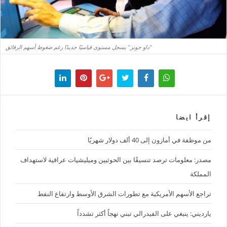
"داو جونز" يسجل مستوى قياسيًا جديدًا رغم ضغوط أسهم الرقائق
إقرأ ايضا
من موظفة في أمازون إلى 40 ألف دولار شهريًا
مصدر: معلومات ترصد تنسيقًا بين الحوثيين وميليشيات عراقية لاستهداف
المملكة
تراجع الأسهم الأمريكية مع تطورات الشرق الأوسط وارتفاع النفط
يارديني: ينبغي على الفيدرالي تبني نهجاً أكثر تشدداً