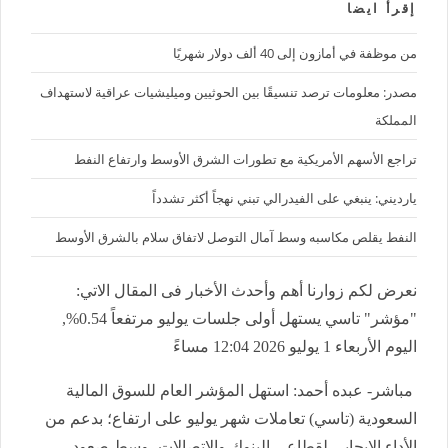
إقرأ ايضا
من موظفة في أمازون إلى 40 ألف دولار شهريًا
مصدر: معلومات ترصد تنسيقًا بين الحوثيين وميليشيات عراقية لاستهداف
المملكة
تراجع الأسهم الأمريكية مع تطورات الشرق الأوسط وارتفاع النفط
يارديني: ينبغي على الفيدرالي تبني نهجاً أكثر تشدداً
النفط يقلص مكاسبه وسط آمال التوصل لاتفاق سلام بالشرق الأوسط
نعرض لكم زوارنا أهم وأحدث الأخبار فى المقال الاتي:
"مؤشر" تاسي يستهل أولى جلسات يوليو مرتفعاً 0.54%,
اليوم الأربعاء 1 يوليو 2026 12:04 مساءً
مباشر- عبده أحمد: استهل المؤشر العام للسوق المالية
السعودية
(
تاسي) تعاملات شهر يوليو على ارتفاع؛ بدعم من
الأداء الإيجابي لقطاعي البنوك والاتصالات، وسط صعود