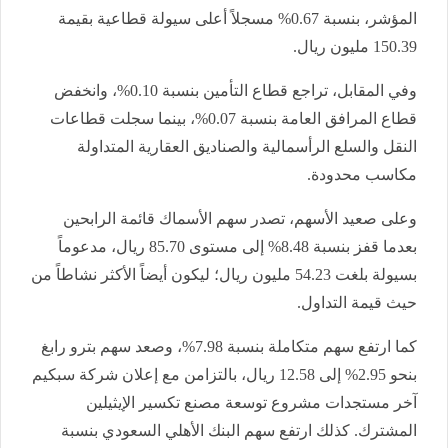
المؤشر، بنسبة
0.67%
مسجلاً أعلى سيولة قطاعية بقيمة
150.39 مليون ريال
.
وفي المقابل، تراجع قطاع التأمين بنسبة 0.10%، وانخفض
قطاع المرافق العامة بنسبة 0.07%، بينما سجلت قطاعات
النقل والسلع الرأسمالية والصناديق العقارية المتداولة
مكاسب محدودة
.
وعلى صعيد الأسهم، تصدر سهم الأسماك قائمة الرابحين
بعدما قفز بنسبة 8.48% إلى مستوى 85.70 ريال، مدعوماً
بسيولة بلغت 54.23 مليون ريال؛ ليكون أيضاً الأكثر نشاطاً من
حيث قيمة التداول
.
كما ارتفع سهم متكاملة بنسبة 7.98%، وصعد سهم بترو رابغ
بنحو 2.95% إلى 12.58 ريال، بالتزامن مع إعلان شركة سبكيم
آخر مستجدات مشروع توسعة مصنع تكسير الإيثيلين
المشترك. كذلك ارتفع سهم البنك الأهلي السعودي بنسبة