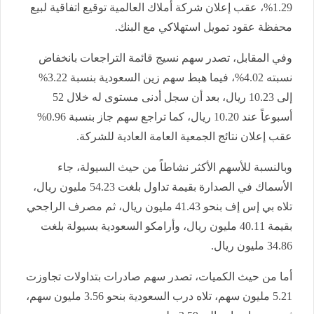
1.29%، عقب إعلان شركة أملاك العالمية توقيع اتفاقية لبيع
محفظة عقود تمويل استهلاكي مع البنك
.
وفي المقابل، تصدر سهم نسيج قائمة التراجعات بانخفاض
نسبته 4.02%، فيما هبط سهم زين السعودية بنسبة
3.22%
إلى 10.23 ريال، بعد أن سجل أدنى مستوى له خلال 52
أسبوعاً عند 10.20 ريال، كما تراجع سهم جاز بنسبة 0.96%
عقب إعلان نتائج الجمعية العامة العادية للشركة
.
وبالنسبة للأسهم الأكثر نشاطاً من حيث السيولة، جاء
الأسماك في الصدارة بقيمة تداول بلغت 54.23 مليون ريال،
تلاه بي إس إف بنحو
41.43
مليون ريال، ثم مصرف الراجحي
بقيمة 40.11 مليون ريال، وأرامكو السعودية بسيولة بلغت
34.86 مليون ريال
.
أما من حيث الكميات، تصدر سهم صادرات بتداولات تجاوزت
5.21 مليون سهم، تلاه درب السعودية بنحو 3.56 مليون سهم،